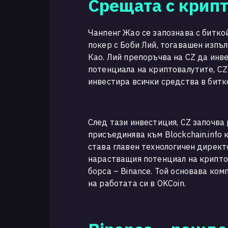
Срещата с крипт
Чанпенг Жао се запознава с битко
покер с Боби Лий, тогавашен изпъ
Као. Лий препоръчва на CZ да инв
потенциала на криптовалутите, C
инвестира всички средства в биткой
След тази инвестиция, CZ започва 
присъединява към Blockchain.info
става главен технологичен директ
нарастващия потенциал на крипто
борса – Binance. Той основава ком
на работата си в OKCoin.