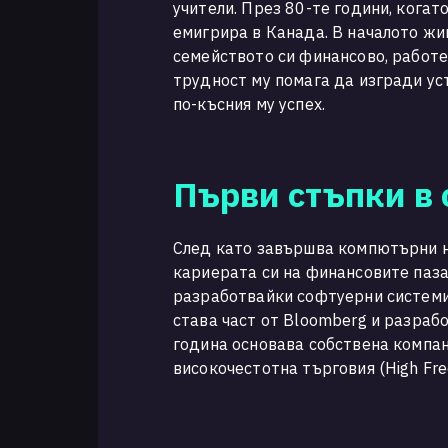
учители. През 80-те години, когат
емигрира в Канада. В началото жи
семейството си финансово, работе
трудност му помага да изгради ус
по-късния му успех.
Първи стъпки в 
След като завършва компютърни н
кариерата си на финансовите паза
разработвайки софтуерни системи 
става част от Bloomberg и разраб
година основава собствена компани
високочестотна търговия (High Freq