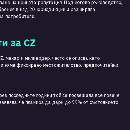
ване на нейната репутация. Под негово ръководство,
обрения в над 20 юрисдикции и разширява
на потребители.
и за CZ
Z, макар и милиардер, често се описва като
ж и няма фиксирано местожителство, предпочитайки
ез последните години той се посвещава все повече
заявява, че планира да дари до 99% от състоянието