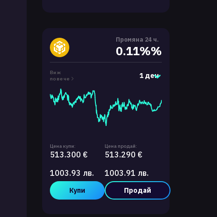
Промяна 24 ч.
0.11%%
Виж
1 ден
повече
Цена купи:
Цена продай:
513.300 €
513.290 €
1003.93 лв.
1003.91 лв.
Купи
Продай