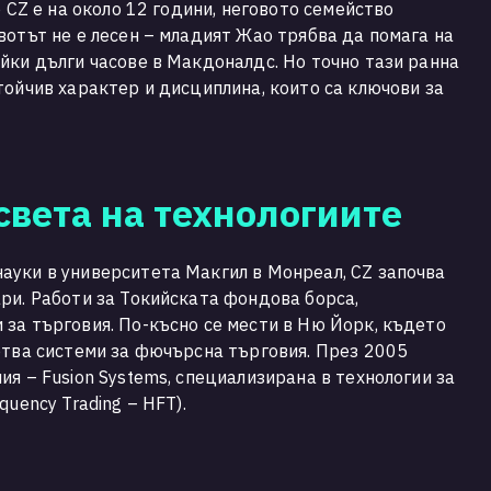
о CZ е на около 12 години, неговото семейство
вотът не е лесен – младият Жао трябва да помага на
йки дълги часове в Макдоналдс. Но точно тази ранна
тойчив характер и дисциплина, които са ключови за
света на технологиите
ауки в университета Макгил в Монреал, CZ започва
ри. Работи за Токийската фондова борса,
за търговия. По-късно се мести в Ню Йорк, където
отва системи за фючърсна търговия. През 2005
я – Fusion Systems, специализирана в технологии за
uency Trading – HFT).