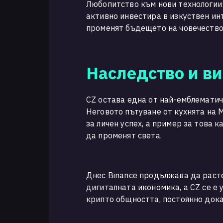
Любопитство към нови технологии
активно инвестира в изкуствен инт
променят бъдещето на човечество
Наследство и в
CZ остава една от най-емблематич
Неговото пътуване от кухнята на
за личен успех, а пример за това 
да променят света.
Днес Binance продължава да расте
дигиталната икономика, а CZ се е
крипто общността, постоянно дока