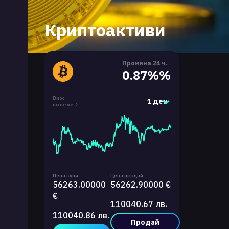
Криптоактиви
Промяна 24 ч.
0.87%%
Виж
1 ден
повече
Цена купи:
Цена продай:
56263.00000
56262.90000 €
€
110040.67 лв.
110040.86 лв.
Продай