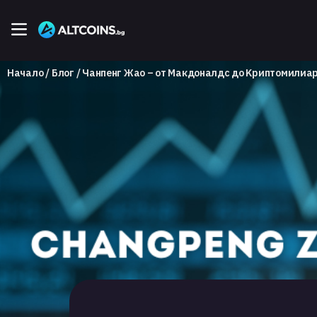
Начало
Блог
Чанпенг Жао – от Макдоналдс до Kриптомилиа