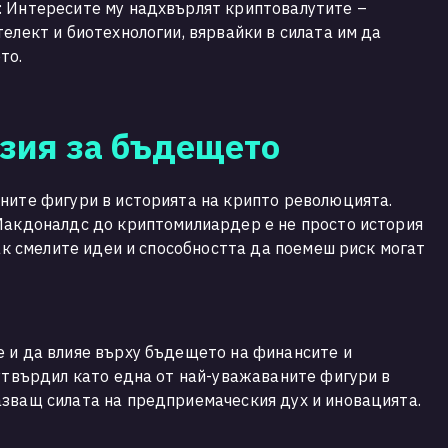
: Интересите му надхвърлят криптовалутите –
елект и биотехнологии, вярвайки в силата им да
то.
изия за бъдещето
ните фигури в историята на крипто революцията.
 Макдоналдс до криптомилиардер е не просто история
как смелите идеи и способността да поемеш риск могат
 и да влияе върху бъдещето на финансите и
 утвърдил като една от най-уважаваните фигури в
зващ силата на предприемаческия дух и иновацията.