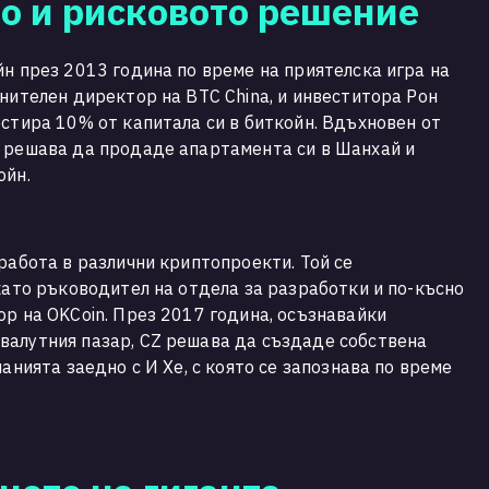
о и рисковото решение
йн през 2013 година по време на приятелска игра на
лнителен директор на BTC China, и инвеститора Рон
естира 10% от капитала си в биткойн. Вдъхновен от
Z решава да продаде апартамента си в Шанхай и
н. ​
работа в различни криптопроекти. Той се
 като ръководител на отдела за разработки и по-късно
ор на OKCoin. През 2017 година, осъзнавайки
валутния пазар, CZ решава да създаде собствена
панията заедно с И Хе, с която се запознава по време