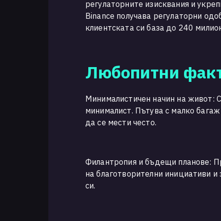
регулаторните изисквания и укреп
Binance получава регулаторни од
клиентската си база до 240 милио
Любопитни факт
Минималистичен начин на живот: C
минималист. Пътува с малко бага
да се мести често.
Филантропия и бъдещи планове: Пр
на благотворителни инициативи и 
си.