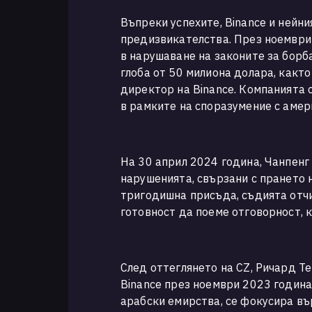
Въпреки успехите, Binance и нейн
предизвикателства. През ноември 
в нарушаване на законите за борба
глоба от 50 милиона долара, както
директор на Binance. Компанията 
в рамките на споразумение с амери
На 30 април 2024 година, Чанпенг
нарушенията, свързани с прането 
тригодишна присъда, съдията отчи
готовност да поеме отговорност, к
След оттеглянето на CZ, Ричард Т
Binance през ноември 2023 година
арабски емирства, се фокусира въ