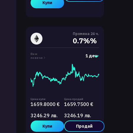
Купи
Промяна 24 ч.
0.7%%
Виж
1 ден
повече
Цена купи:
Цена продай:
1659.8000 €
1659.7500 €
3246.29 лв.
3246.19 лв.
Купи
Продай