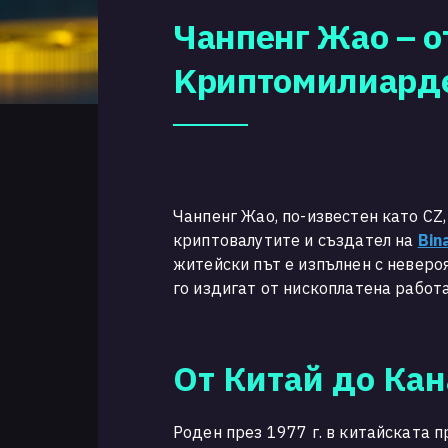
Чанпенг Жао – 
Kриптомилиард
Чанпенг Жао, по-известен като CZ,
криптовалутите и създател на
Bin
житейски път е изпълнен с неверо
го издигат от нископлатена работа
От Китай до Ка
Роден през 1977 г. в китайската 