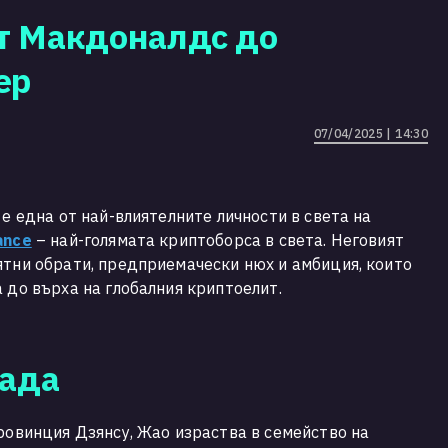
от Макдоналдс до
ер
07/04/2025 | 14:30
 е една от най-влиятелните личности в света на
ance
– най-голямата криптоборса в света. Неговият
ятни обрати, предприемачески нюх и амбиция, които
 до върха на глобалния криптоелит.
нада
провинция Дзянсу, Жао израства в семейство на