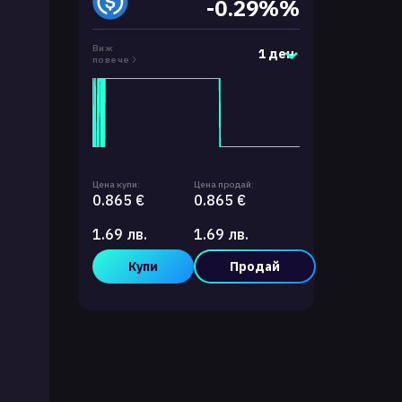
-0.29%%
Виж
1 ден
повече
Цена купи:
Цена продай:
0.865 €
0.865 €
1.69 лв.
1.69 лв.
Купи
Продай