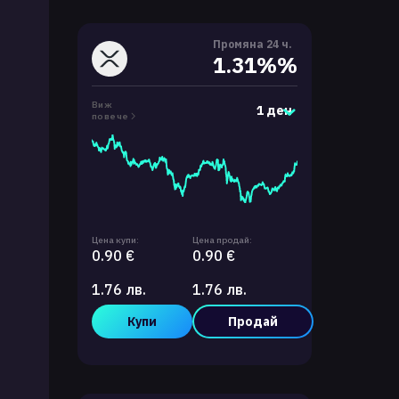
Промяна 24 ч.
1.31%%
Виж
1 ден
повече
Цена купи:
Цена продай:
0.90 €
0.90 €
1.76 лв.
1.76 лв.
Купи
Продай