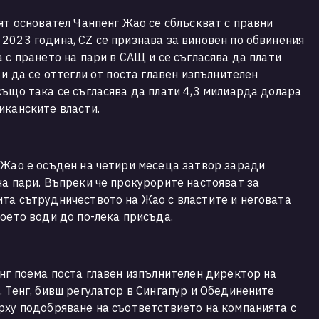
ият основател Чанпенг Жао се сблъскват с правни
2023 година, CZ се признава за виновен по обвинения
 с прането на пари в САЩ и се съгласява да плати
 и да се оттегли от поста главен изпълнителен
също така се съгласява да плати 4,3 милиарда долара
канските власти.​
 Жао е осъден на четири месеца затвор заради
на пари. Въпреки че прокурорите настояват за
та сътрудничеството на Жао с властите и неговата
оето води до по-лека присъда.​
енг поема поста главен изпълнителен директор на
. Тенг, бивш регулатор в Сингапур и Обединените
рху подобряване на съответствието на компанията с