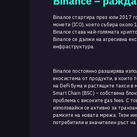
Binance – ражда
Binance стартира през юли 2017 г
монети (ICO), което събира около
Binance става най-голямата крипто
Binance се дължи на агресивна екс
инфраструктура.
Binance постоянно разширява изпо
екосистема от продукти, в които т
на DeFi бума и растящите такси в
Smart Chain (BSC) – собствена бл
проблема с високите gas fees. С т
използвайки се активно за транза
рамките на новата мрежа. Тези ин
потребители и значителен ръст на 