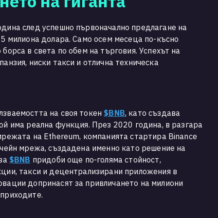
нето на гиганта
одина след успешно първоначално предлагане на
 15 милиона долара. Само осем месеца по-късно
 борса в света по обем на търговия. Успехът на
панзия, ниски такси и отлична техническа
лзваемостта на своя токен
$BNB
, като създава
ой има реална функция. През 2020 година, в разгара
 мрежата на Ethereum, компанията стартира Binance
окчейн мрежа, създадена именно като решение на
ова
$BNB
придоби още по-голяма стойност,
кции, такси и децентрализирани приложения в
овации допринасят за привличането на милиони
приходите.​