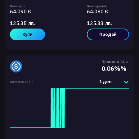
Цена купи:
Цена продай:
64.090 €
64.080 €
125.35 лв.
125.33 лв.
Купи
Продай
Промяна 24 ч.
0.06%%
1 ден
Виж повече