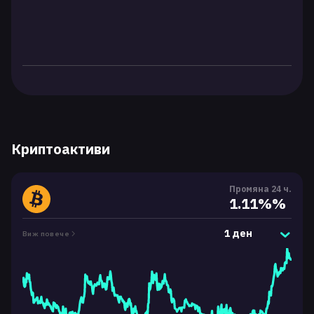
Криптоактиви
Промяна 24 ч.
1.11%%
1 ден
Виж повече