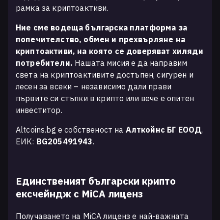
рамка за криптоактиви.
Ние сме водеща българска платформа за
попечителство, обмен и прехвърляне на
криптоактиви, на която се доверяват хиляди
потребители.
Нашата мисия е да направим
света на криптоактивите достъпен, сигурен и
лесен за всеки – независимо дали прави
първите си стъпки в крипто или вече е опитен
инвеститор.
Altcoins.bg е собственост на
Алткойнс БГ ЕООД
,
ЕИК:
BG205491943
.
Единственият български крипто
ексчейндж с MiCA лиценз
Получаването на MiCA лиценз е най-важната