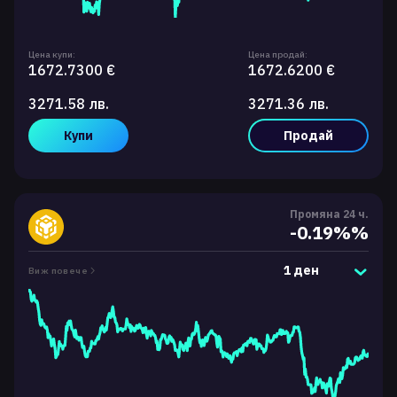
Цена купи:
Цена продай:
1672.7300 €
1672.6200 €
3271.58 лв.
3271.36 лв.
Купи
Продай
Промяна 24 ч.
-0.19%%
1 ден
Виж повече