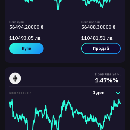
Цена купи:
Цена продай:
56494.20000 €
56488.30000 €
110493.05 лв.
110481.51 лв.
Купи
Продай
Промяна 24 ч.
1.47%%
1 ден
Виж повече