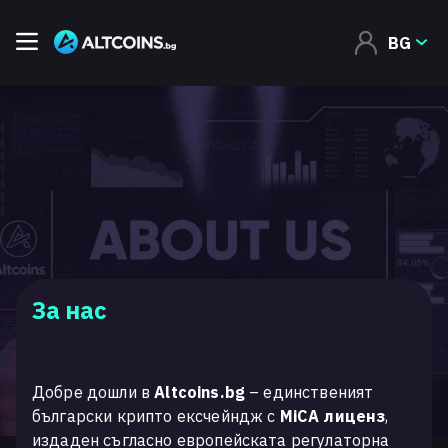
BG
За нас
Добре дошли в
Altcoins.bg
– единственият
български крипто ексчейндж с
MiCA лиценз
,
издаден съгласно европейската регулаторна