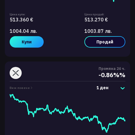
Цена купи:
Цена продай:
513.360 €
513.270 €
1004.04 лв.
1003.87 лв.
Купи
Продай
Промяна 24 ч.
-0.86%%
1 ден
Виж повече