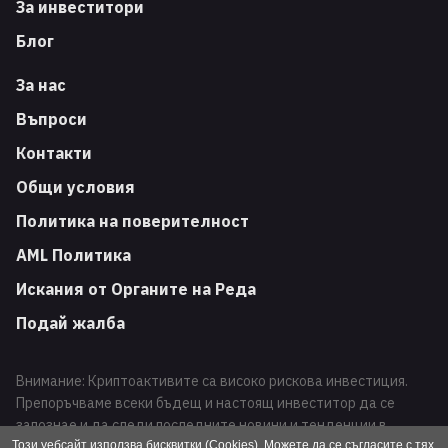
За инвеститори
Блог
За нас
Въпроси
Контакти
Общи условия
Политика на поверителност
AML Политика
Искания от Органите на Реда
Подай жалба
Внимание: Криптоактивите са високо рискова инвестиция.
Препоръчваме всеки бъдещ и настоящ инвеститор да се
запознае и да следи последните новини и тенденции в
развитието на този вид финансови инструменти. Търговията
Този уебсайт използва бисквитки (Cookies). Можете да се съгласите с тях