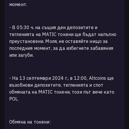
момент.
- В 05:30 ч. на същия ден депозитите и
тегленията на MATIC токени ще бъдат напълно
преустановени. Моля, не оставяйте нищо за
последния момент, за да избегнете забавяния
или загуби.
- На 13 септември 2024 г., в 12:00, Altcoins ще
възобнови депозитите, тегленията и спот
обмяната на MATIC токени, този път вече като
POL.
Обмяна на токени: