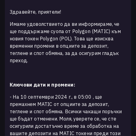
Здравейте, приятели!
Имаме удоволствието да ви информираме, че
ще поддържаме суопа от Polygon (MATIC) към
новия токен Polygon (POL). Това ще изисква
временни промени в опциите за депозит,
теглене и спот обмяна, за да осигурим гладък
преход.
Ключови дати и промени:
- На 10 септември 2024 г., в 05:00 , ще
премахнем MATIC от опциите за депозит,
теглене и спот обмяна. Всички чакащи поръчки
ще бъдат отменени. Моля, уверете се, че сте
осигурили достатъчно време за обработка на
вашите депозити на MATIC токени преди този