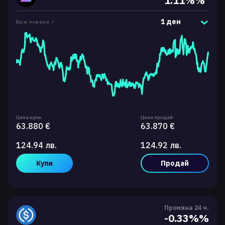
1.11%%
1 ден
Виж повече
Цена купи:
Цена продай:
63.880 €
63.870 €
124.94 лв.
124.92 лв.
Купи
Продай
Промяна 24 ч.
-0.33%%