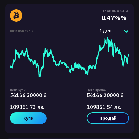
Промяна 24 ч.
0.47%%
1 ден
Виж повече
Цена купи:
Цена продай:
56166.30000 €
56166.20000 €
109851.73 лв.
109851.54 лв.
Купи
Продай