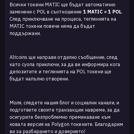
Всички токени MATIC ще бъдат автоматично
заменени с POL в съотношение
1 MATIC = 1 POL
.
След приключване на процеса, тегленията на
MATIC токени повече няма да бъдат
поддържани.
Altcoins ще направи отделно съобщение, след
като суопа приключи, за да ви информира кога
депозитите и тегленията на POL токени ще
бъдат напълно отворени.
Моля, следете нашия блог и социални канали, и
подгответе своите транзакции навреме, за да
осигурите безпроблемно преминаване към
новата версия на Polygon токените. Благодарим
ви за разбирането и доверието!