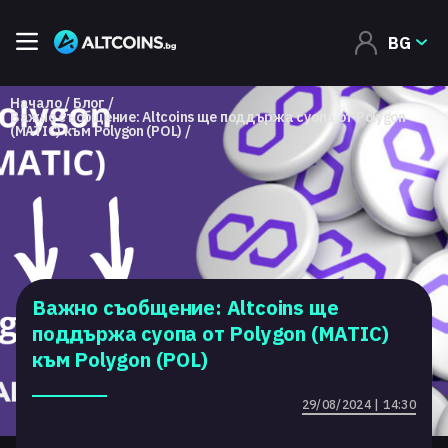
BG
Начало
Блог
Важно съобщение: Altcoins ще поддържа суопа от Polygon
(MATIC) към Polygon (POL)
Важно съобщение: Altcoins ще
поддържа суопа от Polygon (MATIC)
към Polygon (POL)
29/08/2024 | 14:30