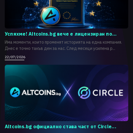
Успяхме! Altcoins.bg вече е лицензиран по...
Има моменти, които променят историята на една компания.
Днес е точно такъв ден за нас. След месеци усилена р...
22/07/2026
Altcoins.bg официално става част от Circle...