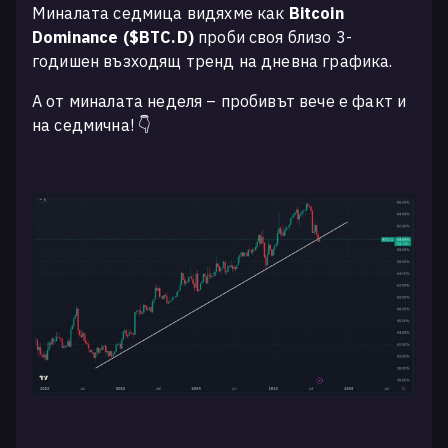
Миналата седмица видяхме как
Bitcoin
Dominance ($BTC.D)
проби своя близо 3-
годишен възходящ тренд на дневна графика.
А от миналата неделя – пробивът вече е факт и
на седмична! 👇