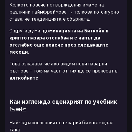
Колкото повече потвърждения имаме на
различни таймфреймове → толкова по-сигурно
става, че тенденцията е обърната.
С други думи:
доминацията на Биткойн в
крипто пазара отслабва и е напът да
отслабне още повече през следващите
месеци
.
Това означава, че ако видим нови пазарни
ръстове – голяма част от тях ще се пренесат в
алткойните
.
Как изглежда сценарият по учебник
📉➡️📈
Най-здравословният сценарий би изглеждал
така: