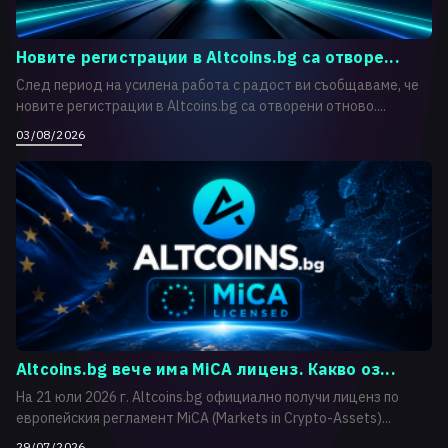
Новите регистрации в Altcoins.bg са отворе...
След период на усилена работа с радост ви съобщаваме, че
новите регистрации в Altcoins.bg са отворени отново....
03/08/2026
Altcoins.bg вече има MiCA лиценз. Какво оз...
На 21 юли 2026 г. Altcoins.bg официално получи лиценз по
европейския регламент MiCA (Markets in Crypto-Assets)...
29/07/2026