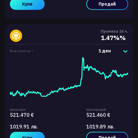
Купи
Продай
Промяна 24 ч.
1.47%%
1 ден
Виж повече
Цена купи:
Цена продай:
521.470 €
521.460 €
1019.91 лв.
1019.89 лв.
Купи
Продай