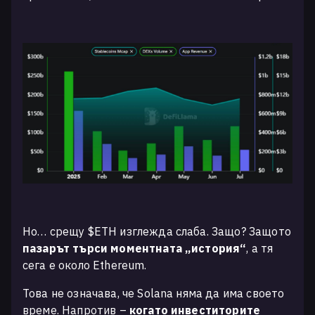
Но… срещу $ETH изглежда слаба. Защо? Защото
пазарът търси моментната „история“
, а тя
сега е около Ethereum.
Това не означава, че Solana няма да има своето
време. Напротив –
когато инвеститорите