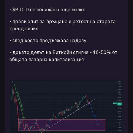
- $BTC.D се понижава още малко
- прави опит за връщане и ретест на старата
тренд линия
- след което продължава надолу
- докато делът на Биткойн стигне ~40-50% от
общата пазарна капитализация