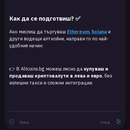
Как да се подготвиш? ✅
Ако мислиш да търгуваш
Ethereum
,
Solana
и
други водещи алткойни, направи го по най-
удобния начин:
👉 В Altcoins.bg можеш лесно да
купуваш и
продаваш криптовалути в лева и евро
, без
излишни такси и сложни интеграции.
Пред.
След.