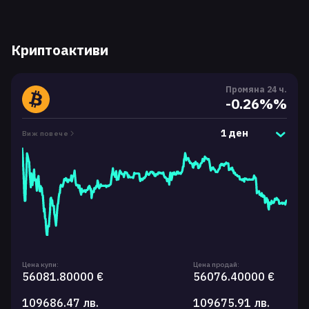
Криптоактиви
Промяна 24 ч.
-0.26%%
1 ден
Виж повече
Цена купи:
Цена продай:
56081.80000 €
56076.40000 €
109686.47 лв.
109675.91 лв.