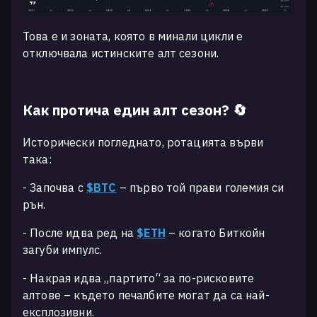
Това е и зоната, която в минали цикли е
отключвала истинските алт сезони.
Как протича един алт сезон? 🔄
Исторически погледнато, ротацията върви
така:
- Започва с
$BTC
– първо той прави големия си
рън.
- После идва ред на
$ETH
– когато Биткойн
загуби импулс.
- Накрая идва „партито“ за по-рисковите
алтове – където печалбите могат да са най-
експлозивни.