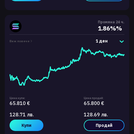
Промяна 24 ч.
1.86%%
1 ден
Виж повече
Цена купи:
Цена продай:
65.810 €
65.800 €
128.71 лв.
128.69 лв.
Купи
Продай