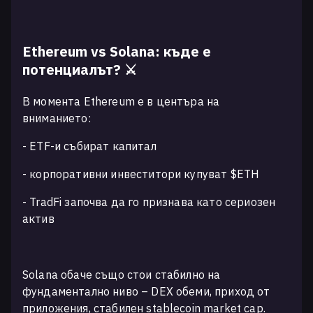
Ethereum vs Solana: къде е
потенциалът? ⚔️
В момента Ethereum е в центъра на
вниманието:
- ETF-и събират капитал
- корпоративни инвеститори купуват $ETH
- TradFi започва да го признава като сериозен
актив
Solana обаче също стои стабилно на
фундаментално ниво – DEX обеми, приход от
приложения, стабилен stablecoin market cap.