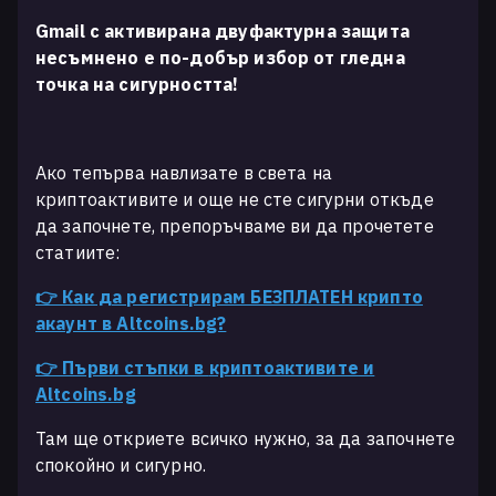
Gmail с активирана двуфактурна защита
несъмнено е по-добър избор от гледна
точка на сигурността!
Ако тепърва навлизате в света на
криптоактивите и още не сте сигурни откъде
да започнете, препоръчваме ви да прочетете
статиите:
👉 Как да регистрирам БЕЗПЛАТЕН крипто
акаунт в Altcoins.bg?
👉 Първи стъпки в
криптоактивите
и
Altcoins.bg
Там ще откриете всичко нужно, за да започнете
спокойно и сигурно.