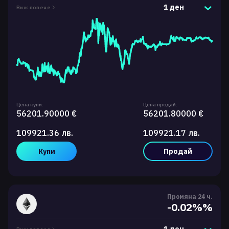
1 ден
Виж повече
Цена купи:
Цена продай:
56201.90000 €
56201.80000 €
109921.36 лв.
109921.17 лв.
Купи
Продай
Промяна 24 ч.
-0.02%%