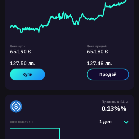
Цена купи:
Цена продай:
65.190 €
65.180 €
127.50 лв.
127.48 лв.
Купи
Продай
Промяна 24 ч.
0.13%%
1 ден
Виж повече