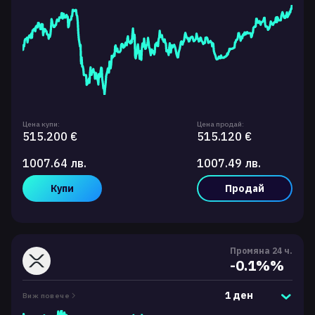
Цена купи:
Цена продай:
515.200 €
515.120 €
1007.64 лв.
1007.49 лв.
Купи
Продай
Промяна 24 ч.
-0.1%%
1 ден
Виж повече