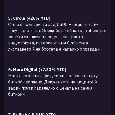
5. Circle (+26% YTD)
Circle е компанията зад USDC – един от най-
популярните стейбълкойни. Тъй като стабилните
монети са ключов продукт за крипто
индустрията, интересът към Circle след
листването ѝ на борсата е напълно оправдан.
6. Mara Digital (+7.33% YTD)
Mara е компания, фокусирана основно върху
биткойн копаене. Движението на акциите ѝ
върви почти паралелно с цената на самия
биткойн.
7. Bullish (-8.31% YTD)