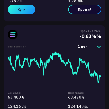
1.78 лв.
1.78 лв.
Купи
Продай
Промяна 24 ч.
-0.63%%
1 ден
Виж повече
Цена купи:
Цена продай:
63.480 €
63.470 €
124.16 лв.
124.14 лв.