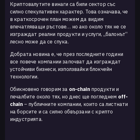
Криптовалутите винаги са били сектор със
силно спекулативен характер. Това означава, че
в краткосрочен план можем да видим
впечатляващи ръстове… но ако около тях не се
изграждат реални продукти и услуги, „балонът“
лесно може да се спука.
Добрата новина е, че през последните години
все повече компании започват да изграждат
устойчиви бизнеси, използвайки блокчейн
технологии.
Обикновено говорим за
on-chain
продукти и
печалбите около тях, но днес ще погледнем
off-
chain
– публичните компании, които са листнати
на борсите и са силно обвързани с крипто
индустрията.