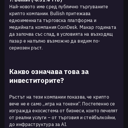
Най-новото име сред публично търгуваните
крипто компании. Bullish притежава
едноименната търговска платформа и
медийната компания CoinDesk. Макар годината
да започва със спад, в условията на възходящ
пазар е напълно възможно да видим по-
сериозен ръст.
Какво означава това за
инвеститорите?
Ръстът на тези компании показва, че крипто
вече не е само „игра на токени“. Постепенно се
изгражда екосистема от бизнеси, които печелят
от реални услуги – от търговия и стейбълкойни,
до инфраструктура за AI.