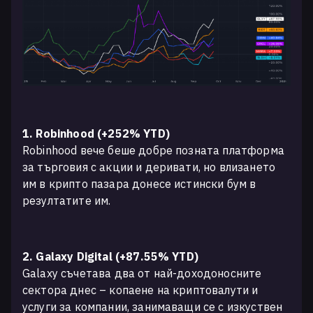
1. Robinhood (+252% YTD)
Robinhood вече беше добре позната платформа
за търговия с акции и деривати, но влизането
им в крипто пазара донесе истински бум в
резултатите им.
2. Galaxy Digital (+87.55% YTD)
Galaxy съчетава два от най-доходоносните
сектора днес – копаене на криптовалути и
услуги за компании, занимаващи се с изкуствен