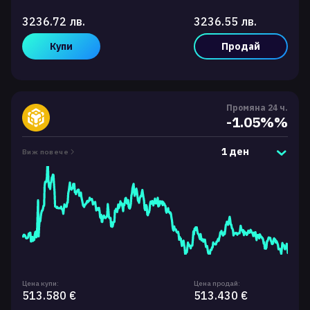
3236.72 лв.
3236.55 лв.
Купи
Продай
Промяна 24 ч.
-1.05%%
1 ден
Виж повече
Цена купи:
Цена продай:
513.580 €
513.430 €