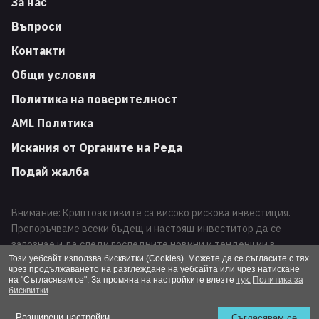
За нас
Въпроси
Контакти
Общи условия
Политика на поверителност
AML Политика
Искания от Органите на Реда
Подай жалба
Внимание: Криптоактивите са високо рискова инвестиция.
Препоръчваме всеки бъдещ и настоящ инвеститор да се
запознае и да следи последните новини и тенденции в
развитието на този вид финансови инструменти. Търговията
Този уебсайт използва бисквитки (Cookies). Можете да се съгласите с тях
чрез продължаването на разглеждане на уебсайта или чрез натискане
с криптоактиви може да доведе до загуба на Вашата
на "Съгласявам се". За промяна на настройките влезте
тук.
Политика за
инвестиция.
бисквитки
Altcoins 2026 / All Rights Reserved
Разширени настройки
Съгласявам се