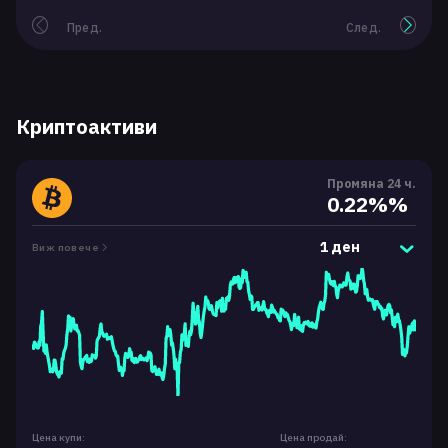
Пред.
След.
Криптоактиви
Промяна 24 ч.
0.22%%
1 ден
Виж повече
Цена купи:
Цена продай: