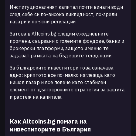
Институционалният капитал почти винаги води
след себе си по-висока ликвидност, по-зрели
пазари и по-ясни регулации.
Затова в Altcoins.bg следим ежедневните
промени, свързани с големите фондове, банки и
брокерски платформи, защото именно те
задават рамката на бъдещите тенденции.
За българските инвеститори това означава
едно: криптото все по-малко изглежда като
нишов пазар и все повече като стабилен
елемент от дългосрочните стратегии за защита
и растеж на капитала.
Как Altcoins.bg помага на
инвеститорите в България