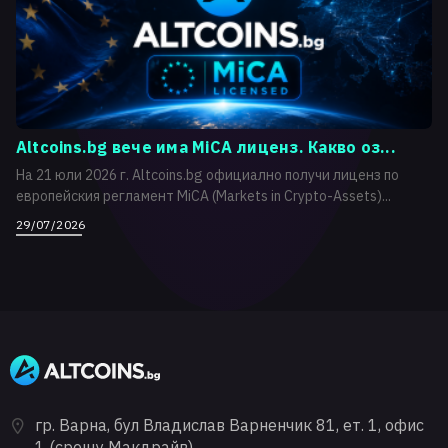
Altcoins.bg вече има MiCA лиценз. Какво оз...
На 21 юли 2026 г. Altcoins.bg официално получи лиценз по
европейския регламент MiCA (Markets in Crypto-Assets)...
29/07/2026
гр. Варна, бул Владислав Варненчик 81, ет. 1, офис
1 (срещу Макдрайв)