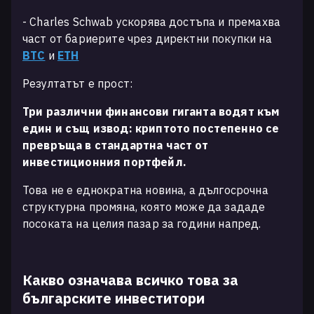
- Charles Schwab ускорява достъпа и премахва
част от бариерите чрез директни покупки на
BTC
и
ETH
Резултатът е прост:
Три различни финансови гиганта водят към
един и същ извод: криптото постепенно се
превръща в стандартна част от
инвестиционния портфейл.
Това не е еднократна новина, а дългосрочна
структурна промяна, която може да зададе
посоката на целия пазар за години напред.
Какво означава всичко това за
българските инвеститори