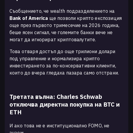
Съобщението, че wealth подразделението на
Bank of America
ще позволи крипто експозиция
още през първото тримесечие на 2026 година,
беше ясен сигнал, че големите банки вече не
могат да игнорират криптовалутите.
Това отваря достъп до още трилиони долари
под управление и нормализира крипто
инвестирането за по-консервативни клиенти,
които до вчера гледаха пазара само отстрани.
Третата вълна: Charles Schwab
отключва директна покупка на BTC и
ETH
И ако това не е институционално FOMO, не
знаем...