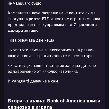
че Vanguard също.
Компанията вече разреши на клиентите си да
търгуват
крипто ETF-и
, което е огромна стъпка
предвид факта, че управлява над
7 трилиона
долара
активи.
Това означава две неща:
- криптото вече не е „експеримент“, а реален
клас активи за традиционните инвеститори
- институционалният капитал започва да тече
едновременно от няколко източника
И Vanguard далеч не е сам.
Втората вълна: Bank of America влиза
сериозно в играта