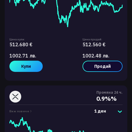
Цена купи:
Цена продай:
512.680 €
512.560 €
1002.71 лв.
1002.48 лв.
Купи
Продай
Промяна 24 ч.
0.9%%
1 ден
Виж повече