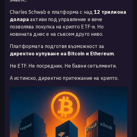
Charles Schwab е платформа с над
12 трилиона
долара
активи под управление и вече
позволява покупка на крипто ETF-и. Но
новината днес е на съвсем друго ниво.
Платформата подготвя възможност за
директно купуване на Bitcoin и Ethereum
.
Не ETF. Не посредник. Не бавни сетълменти.
А истинско, директно притежание на крипто.