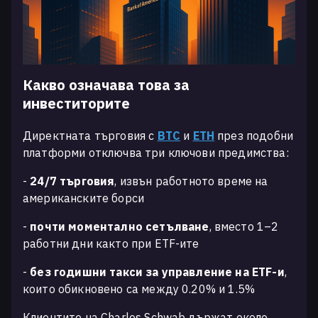
Какво означава това за
инвеститорите
Директната търговия с
BTC
и
ETH
през подобни
платформи отключва три ключови предимства:
-
24/7 търговия
, извън работното време на
американските борси
-
почти моментално сетълване
, вместо 1–2
работни дни както при ETF-ите
-
без годишни такси за управление на ETF-и
,
които обикновено са между 0.20% и 1.5%
Клиентите на Charles Schwab държат около