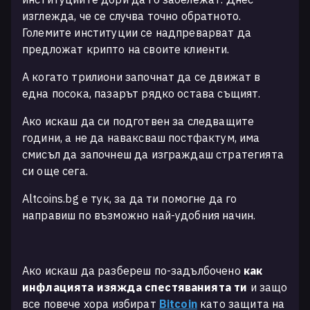
изглежда, че се случва точно обратното.
Големите институции се надпреварват да
предложат крипто на своите клиенти.
А когато трилиони започнат да се движат в
една посока, пазарът рядко остава същият.
Ако искаш да си подготвен за следващите
години, а не да наваксваш постфактум, има
смисъл да започнеш да изграждаш стратегията
си още сега.
Altcoins.bg е тук, за да ти помогне да го
направиш по възможно най-удобния начин.
Ако искаш да разбереш по-задълбочено
как
инфлацията изяжда спестяванията ти
и защо
все повече хора избират
Bitcoin
като защита на