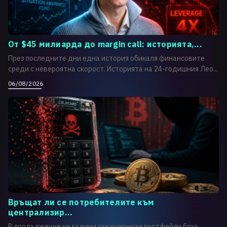
От $45 милиарда до margin call: историята,...
През последните дни една история обикаля финансовите
среди с невероятна скорост. Историята на 24-годишния Лео...
06/08/2026
Връщат ли се потребителите към
централизир...
В продължение на години хардуерните портфейли бяха