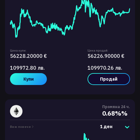
Цена купи:
Цена продай:
56228.20000 €
56226.90000 €
109972.80 лв.
109970.26 лв.
Купи
Продай
Промяна 24 ч.
0.68%%
1 ден
Виж повече