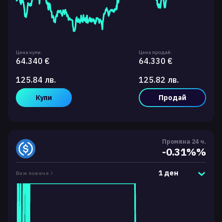
Цена купи:
Цена продай:
64.340 €
64.330 €
125.84 лв.
125.82 лв.
Купи
Продай
Промяна 24 ч.
-0.31%%
1 ден
Виж повече