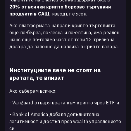
20% от всички крипто борсово търгувани
продукти в САЩ
, изводът е ясен.
Ако платформата направи крипто търговията
още по-бърза, по-лесна и по-евтина, има реален
шанс още по-голяма част от тези 12 трилиона
долара да започне да навлиза в крипто пазара.
Институциите вече не стоят на
вратата, те влизат
Ако съберем всичко:
- Vanguard отваря врата към крипто чрез ETF-и
- Bank of America добавя допълнителна
легитимност и достъп през wealth управлението
си