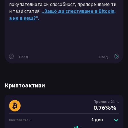
покупателната си способност, препоръчваме ти
и тази статия:
„Защо да спестяваме в Bitcoin,
а не в кеш?“
.
Пред.
След.
Криптоактиви
Промяна 24 ч.
0.76%%
1 ден
Виж повече