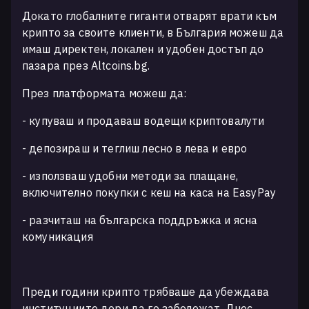
Докато глобалните гиганти отварят врати към
крипто за своите клиенти, в България можеш да
имаш директен, локален и удобен достъп до
пазара през Altcoins.bg.
През платформата можеш да:
- купуваш и продаваш водещи криптовалути
- депозираш и теглиш лесно в лева и евро
- използваш удобни методи за плащане,
включително покупки с кеш на каса на EasyPay
- разчиташ на българска поддръжка и ясна
комуникация
Преди години крипто трябваше да убеждава
институциите дори да го забележат. Днес