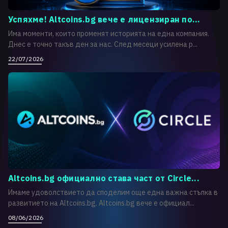
Успяхме! Altcoins.bg вече е лицензиран по...
Има моменти, които променят историята на една компания.
Днес е точно такъв ден за нас. След месеци усилена р...
22/07/2026
Altcoins.bg официално става част от Circle...
Имаме удоволствието да споделим още една важна стъпка в
развитието на Altcoins.bg. Altcoins.bg вече е официал...
08/06/2026