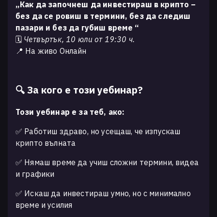
„Как да започнеш да инвестираш в крипто –
без да се ровиш в термини, без да следиш
пазари и без да губиш време “
🗓
Четвъртък, 10 юли от 19:30 ч.
📍 На живо Онлайн
🔍 За кого е този уебинар?
Този уебинар е за теб, ако:
✅ Работиш здраво, но усещаш, че изпускаш
крипто вълната
✅ Нямаш време да учиш сложни термини, видеа
и графики
✅ Искаш да инвестираш умно, но с минимално
време и усилия