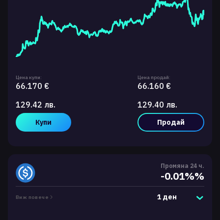
Цена купи:
Цена продай:
66.170 €
66.160 €
129.42 лв.
129.40 лв.
Купи
Продай
Промяна 24 ч.
-0.01%%
1 ден
Виж повече