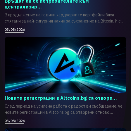
Връщат ли се потребителите към
централизир...
В продължение на години хардуерните портфейли бяха
смятани за най-сигурния начин за съхранение на Bitcoin. И с...
05/08/2026
Новите регистрации в Altcoins.bg са отворе...
След период на усилена работа с радост ви съобщаваме, че
новите регистрации в Altcoins.bg са отворени отново....
03/08/2026