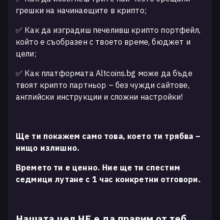
грешки на начинаещите в крипто;
✅ Как да изградиш печеливш крипто портфейл,
който е съобразен с твоето време, бюджет и
цели;
✅ Как платформата Altcoins.bg може да бъде
твоят крипто партньор – без чужди сайтове,
английски инструкции и сложни настройки!
Ще ти покажем само това, което ти трябва –
нищо излишно.
Времето ти е ценно. Ние ще ти спестим
седмици лутане с 1 час конкретни отговори.
Нашата цел НЕ е да правим от теб