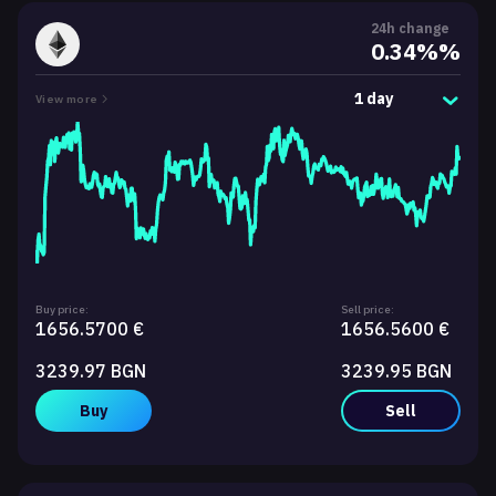
24h change
0.34%%
1 day
View more
Buy price:
Sell price:
1656.5700 €
1656.5600 €
3239.97 BGN
3239.95 BGN
Buy
Sell