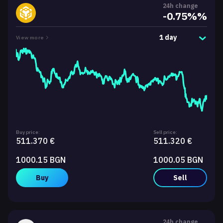
24h change
-0.75%%
1 day
View more
Buy price:
Sell price:
511.370 €
511.320 €
1000.15 BGN
1000.05 BGN
Buy
Sell
24h change