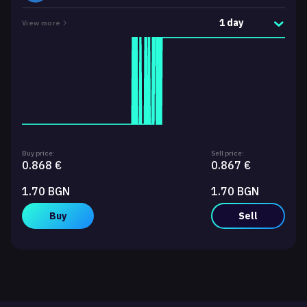
1 day
View more
Buy price:
Sell price:
0.868 €
0.867 €
1.70 BGN
1.70 BGN
Buy
Sell