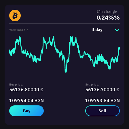
24h change
0.24%%
1 day
View more
Buy price:
Sell price:
56136.80000 €
56136.70000 €
109794.04 BGN
109793.84 BGN
Buy
Sell