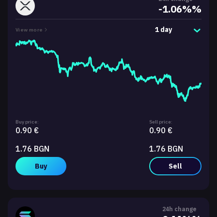
-1.06%%
1 day
View more
Buy price:
Sell price:
0.90 €
0.90 €
1.76 BGN
1.76 BGN
Buy
Sell
24h change