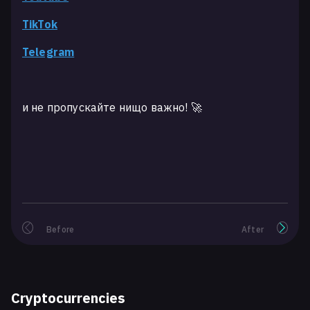
TikTok
Telegram
и не пропускайте нищо важно! 🚀
Before
After
Cryptocurrencies