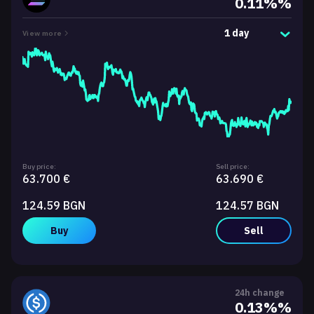
0.11%%
1 day
View more
Buy price:
Sell price:
63.700 €
63.690 €
124.59 BGN
124.57 BGN
Buy
Sell
24h change
0.13%%