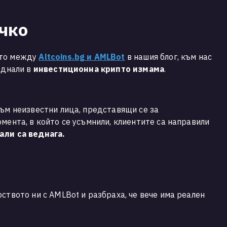
чко
ото между
Altcoins.bg и AMLBot
в нашия блог, към нас
аднали в
инвестиционна крипто измама
.
към неизвестни лица, представящи се за
мента, в който се усъмнили, клиентите са направили
али са веднага.
ството ни с AMLBot и разбраха, че вече има реален