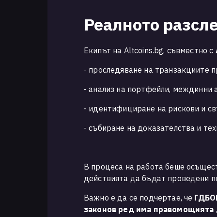
Реалното разсл
Екипът на Altcoins.bg, съвместно с
- проследяване на транзакциите 
- анализ на портфейли, междинни 
- идентифициране на рискови и с
- събиране на доказателства и те
В процеса на работа беше осъщес
действията да бъдат проведени по
Важно е да се подчертае, че
ГДБОП
законов ред има правомощията 