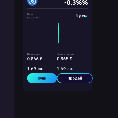
-0.3%%
Виж
1 ден
повече
Цена купи:
Цена продай:
0.866 €
0.865 €
1.69 лв.
1.69 лв.
Купи
Продай