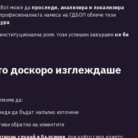
MLBot може да
проследи, анализира и локализира
 професионалната намеса на ГДБОП облече тези
дура
.
и институционална роля, този успешен завършек
не би
йто доскоро изглеждаше
пяхме да:
преди да бъдат напълно източени
тиви обратно на клиентите
тиран случай в България
, при който след крипто