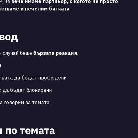
м, че
вече имаме партньор, с когото не просто
стваме и печелим битката
.
звод
и случай беше
бързата реакция
.
:
ствата да бъдат проследени
ях да бъдат блокирани
а говорим за темата.
 по темата