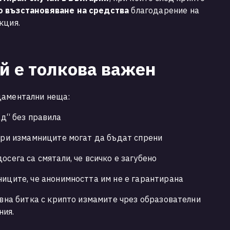
о възстановяване на средства
благодарение на
кция.
й е толкова важен
даментални неща:
ад“ без правила
ьори измамниците могат да бъдат спрени
осега са смятали, че всичко е загубено
ниците, че анонимността им не е гарантирана
ивна битка с крипто измамите чрез образователни
ния.