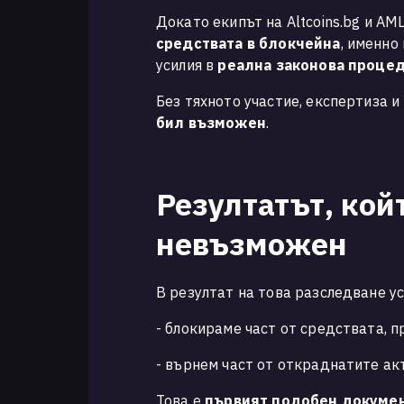
Докато екипът на Altcoins.bg и A
средствата в блокчейна
, именно
усилия в
реална законова проце
Без тяхното участие, експертиза 
бил възможен
.
Резултатът, ко
невъзможен
В резултат на това разследване ус
- блокираме част от средствата, 
- върнем част от откраднатите ак
Това е
първият подобен докумен