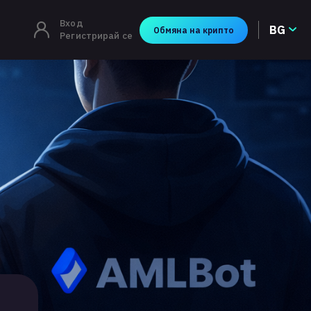
Вход
BG
Обмяна на крипто
Регистрирай се