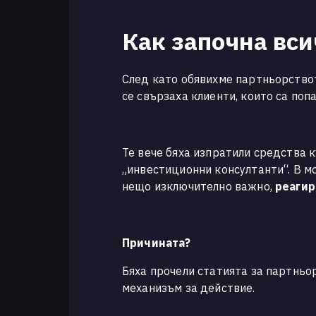
Как започна вси
След като обявихме партньорств
се свързаха клиенти, които са поп
Те вече бяха изпратили средства 
„инвестиционни консултанти“. В мо
нещо изключително важно,
реагир
Причината?
Бяха прочели статията за партньор
механизъм за действие.