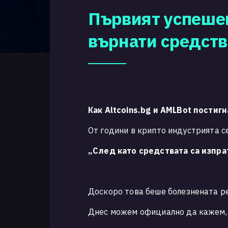
Първият успешен
върнати средств
Как Altcoins.bg и AMLBot пости
От години в крипто индустрията с
„След като средствата са изпра
Доскоро това беше болезнената р
Днес можем официално да кажем, ч