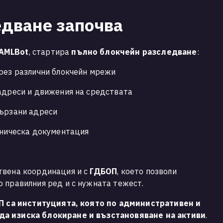
едване започва
AMLBot
, стартира
пълно блокчейн разследване
:
през различни блокчейн мрежи
адреси и движения на средствата
вързани адреси
хническа документация
твена координация и с
ГДБОП
, което позволи
 правилния ред и с нужната тежест.
 са институцията, която по административен и
да изиска блокиране и възстановяване на активи
.