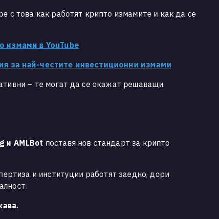
ре с това как работят крипто измамите и как да се
то измами в YouTube
тия за най-честите инвестиционни измами
ативни – те могат да се окажат решаващи.
bg и AMLBot
поставя нов стандарт за крипто
спертиза и институции работят заедно, дори
алност.
жава.