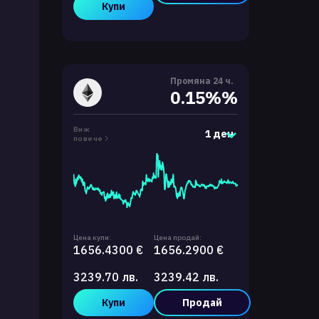
Купи
Промяна 24 ч.
0.15%%
Виж
1 ден
повече
Цена купи:
Цена продай:
1656.4300 €
1656.2900 €
3239.70 лв.
3239.42 лв.
Купи
Продай