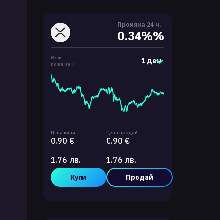
Промяна 24 ч.
0.34%%
Виж
1 ден
повече
Цена купи:
Цена продай:
0.90 €
0.90 €
1.76 лв.
1.76 лв.
Купи
Продай