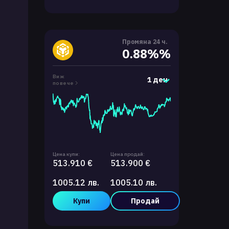
Промяна 24 ч.
0.88%%
Виж
1 ден
повече
Цена купи:
Цена продай:
513.910 €
513.900 €
1005.12 лв.
1005.10 лв.
Купи
Продай