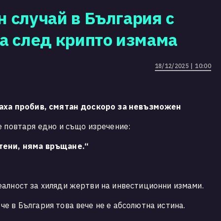
 случай в България с
а след крипто измама
18/12/2025 | 10:00
гнаха пробив, смятан доскоро за невъзможен
е повтаря едно и също изречение:
тени, няма връщане.“
еалност за хиляди жертви на инвестиционни измами.
е в България това вече не е абсолютна истина.