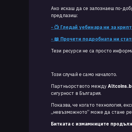
Ако искаш да се запознаеш по-доб
предпазиш:
- 📺 Гледай уебинара ни за крип
- 📖 Прочети подробната ни ста
Тези ресурси не са просто информ
Този случай е само началото.
Партньорството между
Altcoins.
сигурност в България.
Показва, че когато технология, ек
„невъзможното“ може да стане ре
Битката с измамниците продъл