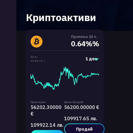
Криптоактиви
Промяна 24 ч.
0.64%%
Виж
1 ден
повече
Цена купи:
Цена продай:
56202.30000
56200.00000 €
€
109917.65 лв.
109922.14 лв.
Продай