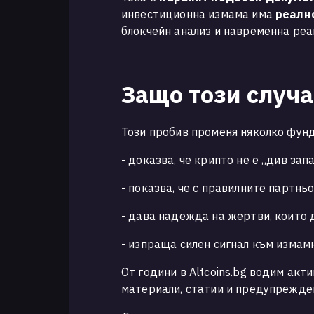
инвестиционна измама има
реалн
блокчейн анализ и навременна реа
Защо този случа
Този пробив променя няколко фун
- доказва, че крипто не е „див зап
- показва, че с правилните партн
- дава надежда на жертви, които д
- изпраща силен сигнал към измам
От години в Altcoins.bg водим акт
материали, статии и предупрежде