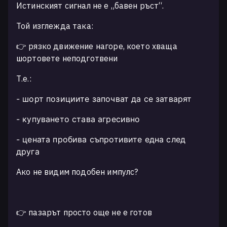
Истинският сигнал не е „бавен ръст“.
Той изглежда така:
👉 рязко движение нагоре, което хваща
шортовете неподготвени
Т.е.:
- шорт позициите започват да се затварят
- купуването става агресивно
- цената пробива съпротивите една след
друга
Ако не видим подобен импулс?
👉 пазарът просто още не е готов