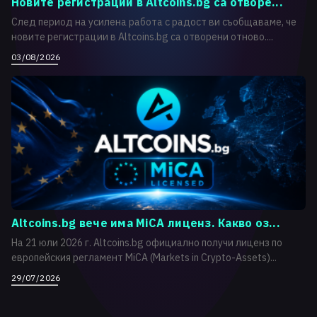
Новите регистрации в Altcoins.bg са отворе...
След период на усилена работа с радост ви съобщаваме, че
новите регистрации в Altcoins.bg са отворени отново....
03/08/2026
Altcoins.bg вече има MiCA лиценз. Какво оз...
На 21 юли 2026 г. Altcoins.bg официално получи лиценз по
европейския регламент MiCA (Markets in Crypto-Assets)...
29/07/2026