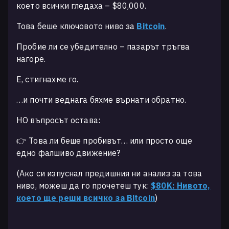
което всички гледаха – $80,000.
Това беше ключовото ниво за
Bitcoin
.
Пробие ли се убедително – пазарът тръгва
нагоре.
Е, стигнахме го.
…и почти веднага бяхме върнати обратно.
НО въпросът остава:
👉 Това ли беше пробивът… или просто още
едно фалшиво движение?
(Ако си изпуснал предишния ни анализ за това
ниво, можеш да го прочетеш тук:
$80K: Нивото,
което ще реши всичко за Bitcoin
)