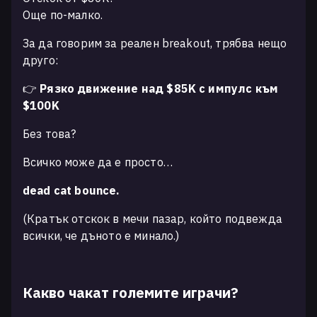
Още по-малко.
За да говорим за реален breakout, трябва нещо
друго:
👉
Рязко движение над $85K с импулс към
$100K
Без това?
Всичко може да е просто…
dead cat bounce.
(Кратък отскок в мечи пазар, който подвежда
всички, че дъното е минало.)
Какво чакат големите играчи?