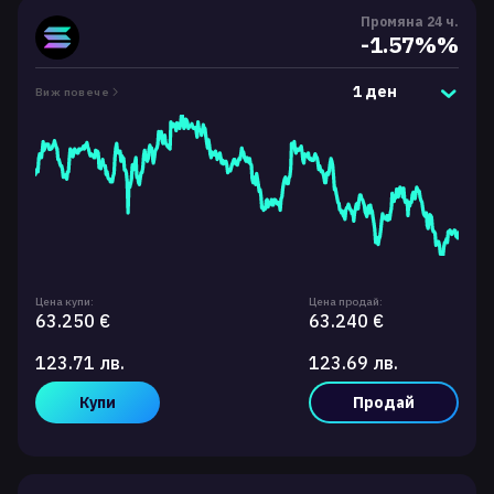
Промяна 24 ч.
-1.57%%
1 ден
Виж повече
Цена купи:
Цена продай:
63.250 €
63.240 €
123.71 лв.
123.69 лв.
Купи
Продай