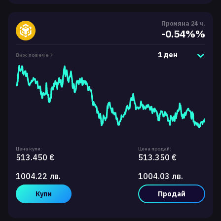
Промяна 24 ч.
-0.54%%
1 ден
Виж повече
Цена купи:
Цена продай:
513.450 €
513.350 €
1004.22 лв.
1004.03 лв.
Купи
Продай