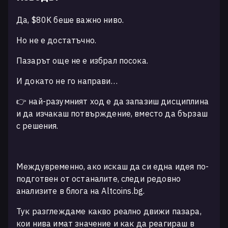
Да, $80K беше важно ниво.
Но не е достатъчно.
Пазарът още не е избрал посока.
И докато не го направи…
👉 най-разумният ход е да запазиш дисциплина
и да изчакаш потвърждение, вместо да бързаш
с решения.
Междувременно, ако искаш да си една идея по-
подготвен от останалите, следи редовно
анализите в блога на Altcoins.bg.
Тук разглеждаме какво реално движи пазара,
кои нива имат значение и как да реагираш в