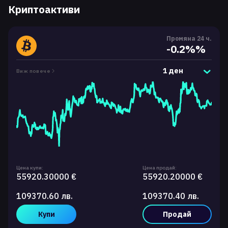
Криптоактиви
Промяна 24 ч.
-0.2%%
1 ден
Виж повече
Цена купи:
Цена продай:
55920.30000 €
55920.20000 €
109370.60 лв.
109370.40 лв.
Купи
Продай