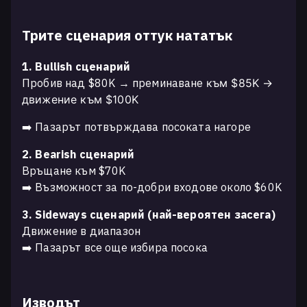
Трите сценария оттук нататък
1. Bullish сценарий
Пробив над $80K → преминаване
към
$85K →
движение към $100K
➡️ Пазарът потвърждава посоката нагоре
2. Bearish сценарий
Връщане към $70K
➡️ Възможност за по-добри входове около $60K
3. Sideways сценарий (най-вероятен засега)
Движение в диапазон
➡️ Пазарът все още избира посока
Изводът