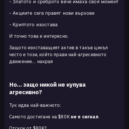
- Златото и среброто вече имаха своя момент
- Акциите сега правят нови върхове
- Криптото изостава
И точно това е интересно.
Защото изоставащият актив в такъв цикъл
често е този, който прави най-агресивното
движение… накрая
Но… защо никой не купува
агресивно?
Тук идва най-важното:
Самото достигане на $80K
не е сигнал
.
Отскок от $80K?